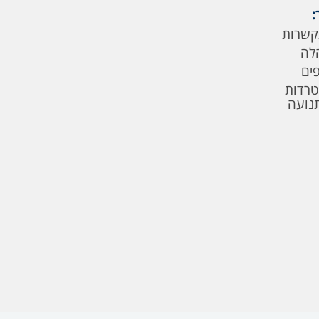
:
קשרות
לה
פים
טרדות
תנועה