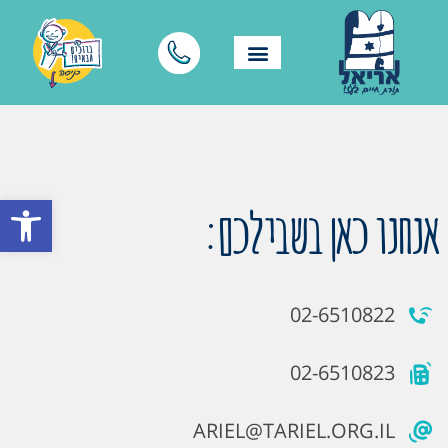
פתח סרגל
אנחנו כאן בשבילכם:
02-6510822
02-6510823
ARIEL@TARIEL.ORG.IL