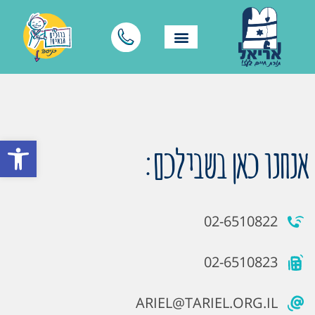
פתח סרגל
אנחנו כאן בשבילכם:
02-6510822
02-6510823
ARIEL@TARIEL.ORG.IL