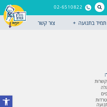
02-6510822
תמיד בתנועה
צור קשר
:
קשרות
לה
פים
פתח סרגל
טרדות
תנועה