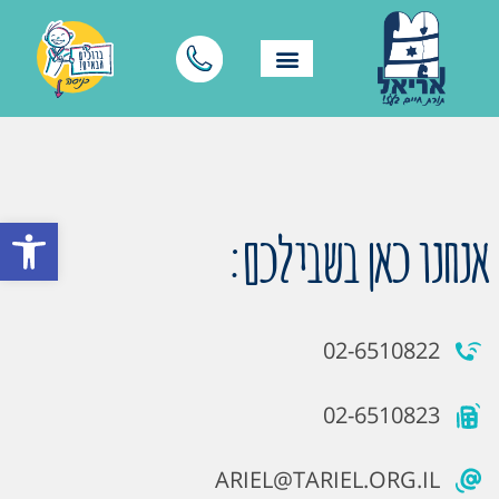
פתח סרגל
אנחנו כאן בשבילכם:
02-6510822
02-6510823
ARIEL@TARIEL.ORG.IL