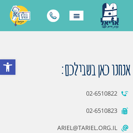
פתח סרגל
אנחנו כאן בשבילכם:
02-6510822
02-6510823
ARIEL@TARIEL.ORG.IL