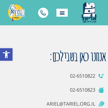
פתח סרגל
אנחנו כאן בשבילכם:
02-6510822
02-6510823
ARIEL@TARIEL.ORG.IL