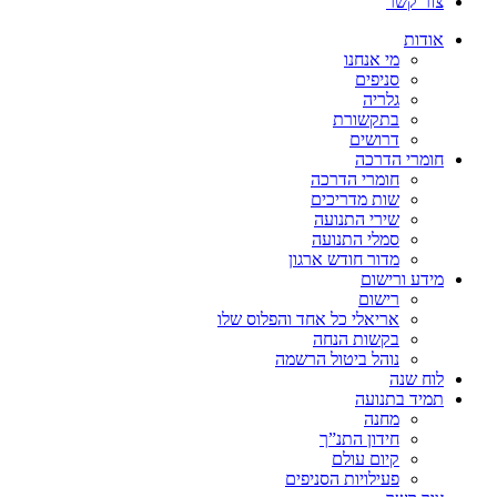
צור קשר
אודות
מי אנחנו
סניפים
גלריה
בתקשורת
דרושים
חומרי הדרכה
חומרי הדרכה
שות מדריכים
שירי התנועה
סמלי התנועה
מדור חודש ארגון
מידע ורישום
רישום
אריאלי כל אחד והפלוס שלו
בקשות הנחה
נוהל ביטול הרשמה
לוח שנה
תמיד בתנועה
מחנה
חידון התנ”ך
קיום עולם
פעילויות הסניפים