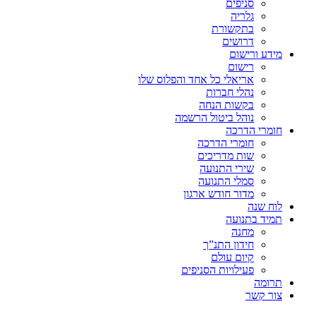
סניפים
גלריה
בתקשורת
דרושים
מידע ורישום
רישום
אריאלי כל אחד והפלוס שלו
נהלי חברות
בקשות הנחה
נוהל ביטול הרשמה
חומרי הדרכה
חומרי הדרכה
שות מדריכים
שירי התנועה
סמלי התנועה
מדור חודש ארגון
לוח שנה
תמיד בתנועה
מחנה
חידון התנ”ך
קיום עולם
פעילויות הסניפים
תרומה
צור קשר