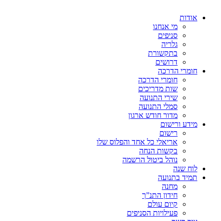
אודות
מי אנחנו
סניפים
גלריה
בתקשורת
דרושים
חומרי הדרכה
חומרי הדרכה
שות מדריכים
שירי התנועה
סמלי התנועה
מדור חודש ארגון
מידע ורישום
רישום
אריאלי כל אחד והפלוס שלו
בקשות הנחה
נוהל ביטול הרשמה
לוח שנה
תמיד בתנועה
מחנה
חידון התנ”ך
קיום עולם
פעילויות הסניפים