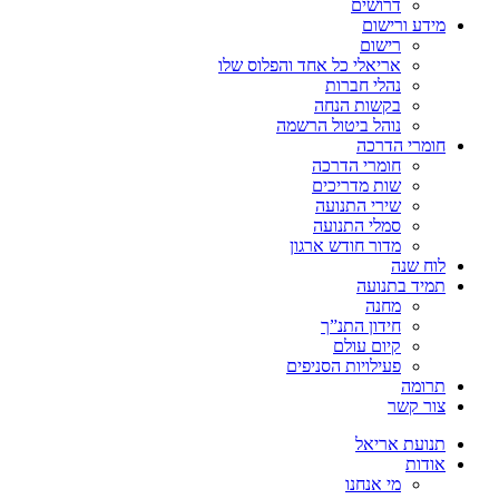
דרושים
מידע ורישום
רישום
אריאלי כל אחד והפלוס שלו
נהלי חברות
בקשות הנחה
נוהל ביטול הרשמה
חומרי הדרכה
חומרי הדרכה
שות מדריכים
שירי התנועה
סמלי התנועה
מדור חודש ארגון
לוח שנה
תמיד בתנועה
מחנה
חידון התנ”ך
קיום עולם
פעילויות הסניפים
תרומה
צור קשר
תנועת אריאל
אודות
מי אנחנו