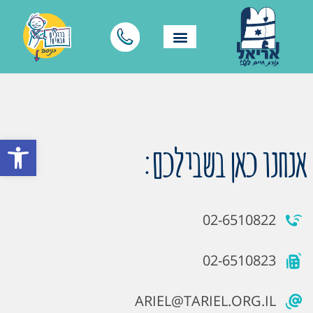
פתח סרגל
אנחנו כאן בשבילכם:
02-6510822
02-6510823
ARIEL@TARIEL.ORG.IL