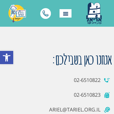
פתח סרגל
אנחנו כאן בשבילכם:
02-6510822
02-6510823
ARIEL@TARIEL.ORG.IL