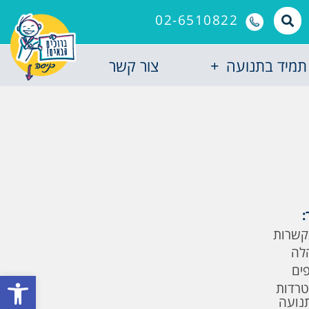
02-6510822
תמיד בתנועה
צור קשר
:
קשרות
לה
פים
פתח סרגל
טרדות
תנועה