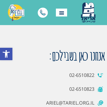
פתח סרגל
אנחנו כאן בשבילכם:
02-6510822
02-6510823
ARIEL@TARIEL.ORG.IL