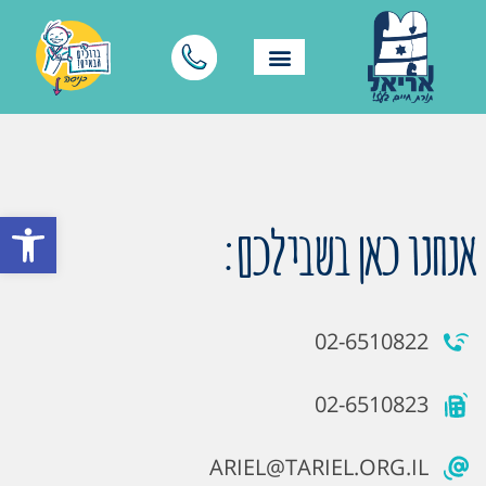
פתח סרגל
אנחנו כאן בשבילכם:
02-6510822
02-6510823
ARIEL@TARIEL.ORG.IL