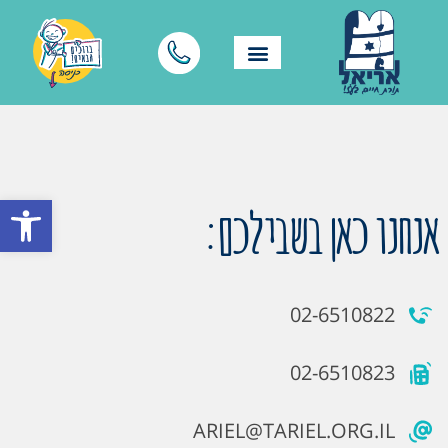
פתח סרגל
אנחנו כאן בשבילכם:
02-6510822
02-6510823
ARIEL@TARIEL.ORG.IL