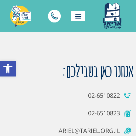
פתח סרגל
אנחנו כאן בשבילכם:
02-6510822
02-6510823
ARIEL@TARIEL.ORG.IL