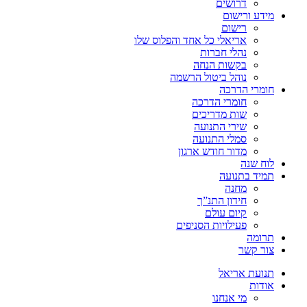
דרושים
מידע ורישום
רישום
אריאלי כל אחד והפלוס שלו
נהלי חברות
בקשות הנחה
נוהל ביטול הרשמה
חומרי הדרכה
חומרי הדרכה
שות מדריכים
שירי התנועה
סמלי התנועה
מדור חודש ארגון
לוח שנה
תמיד בתנועה
מחנה
חידון התנ”ך
קיום עולם
פעילויות הסניפים
תרומה
צור קשר
תנועת אריאל
אודות
מי אנחנו