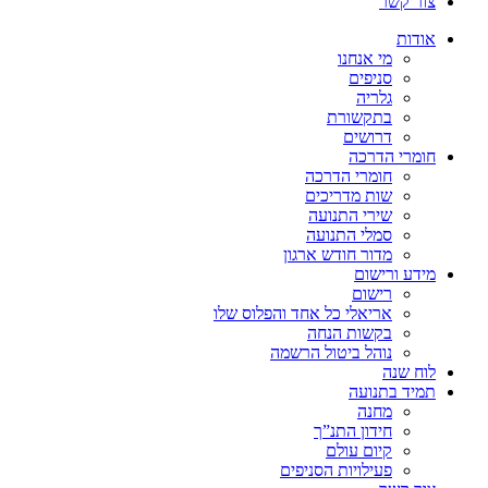
צור קשר
אודות
מי אנחנו
סניפים
גלריה
בתקשורת
דרושים
חומרי הדרכה
חומרי הדרכה
שות מדריכים
שירי התנועה
סמלי התנועה
מדור חודש ארגון
מידע ורישום
רישום
אריאלי כל אחד והפלוס שלו
בקשות הנחה
נוהל ביטול הרשמה
לוח שנה
תמיד בתנועה
מחנה
חידון התנ”ך
קיום עולם
פעילויות הסניפים