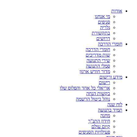
אודות
מי אנחנו
סניפים
גלריה
בתקשורת
דרושים
חומרי הדרכה
חומרי הדרכה
שות מדריכים
שירי התנועה
סמלי התנועה
מדור חודש ארגון
מידע ורישום
רישום
אריאלי כל אחד והפלוס שלו
בקשות הנחה
נוהל ביטול הרשמה
לוח שנה
תמיד בתנועה
מחנה
חידון התנ”ך
קיום עולם
פעילויות הסניפים