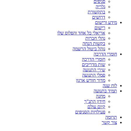
סניפים
גלריה
בתקשורת
דרושים
מידע ורישום
רישום
אריאלי כל אחד והפלוס שלו
נהלי חברות
בקשות הנחה
נוהל ביטול הרשמה
חומרי הדרכה
חומרי הדרכה
שות מדריכים
שירי התנועה
סמלי התנועה
מדור חודש ארגון
לוח שנה
תמיד בתנועה
מחנה
חידון התנ”ך
קיום עולם
פעילויות הסניפים
תרומה
צור קשר