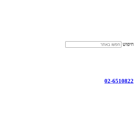
דלג
לתוכן
חיפוש
02-6510822