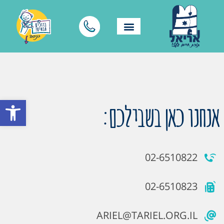
פתח סרגל
אנחנו כאן בשבילכם:
02-6510822
02-6510823
ARIEL@TARIEL.ORG.IL