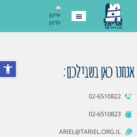
פתח סרגל
אנחנו כאן בשבילכם:
02-6510822
02-6510823
ARIEL@TARIEL.ORG.IL