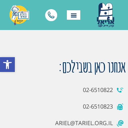
פתח סרגל
אנחנו כאן בשבילכם:
02-6510822
02-6510823
ARIEL@TARIEL.ORG.IL