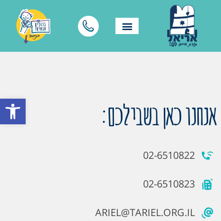
פתח סרגל
אנחנו כאן בשבילכם:
02-6510822
02-6510823
ARIEL@TARIEL.ORG.IL