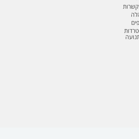
קשרות
לה
פים
טרדות
תנועה