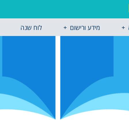
מידע ורישום
לוח שנה