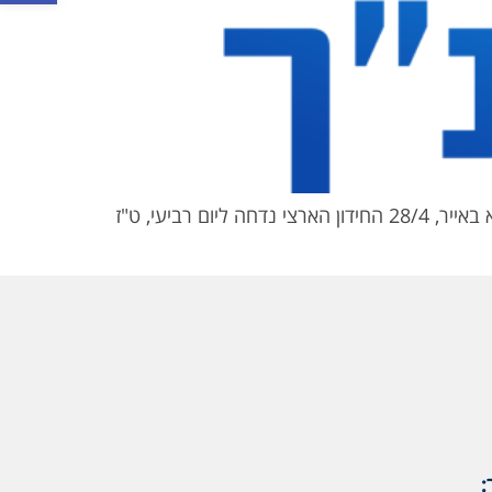
העולים לשלב המחוזי של חידון התנ"ך הארצי לילדים של תנועת אריאל: החידון המחוזי יתקיים בעז"ה ביום שלישי, י"א באייר, 28/4 החידון הארצי נדחה ליום רביעי, ט"ז
: