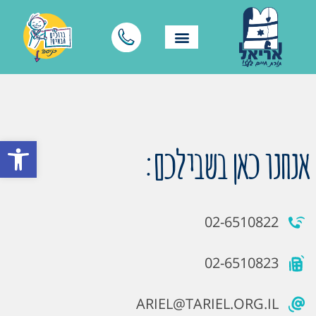
פתח סרגל
אנחנו כאן בשבילכם:
02-6510822
02-6510823
ARIEL@TARIEL.ORG.IL