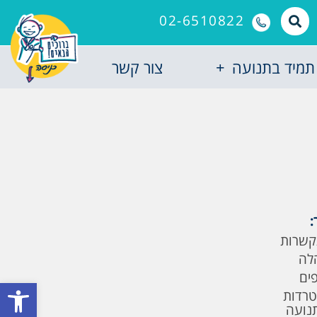
02-6510822
תמיד בתנועה
צור קשר
:
קשרות
לה
פים
פתח סרגל
טרדות
תנועה