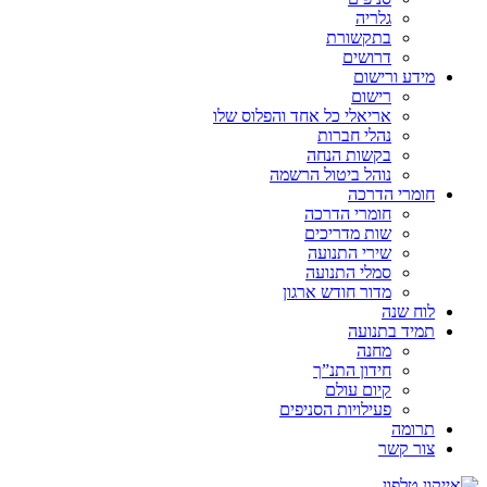
גלריה
בתקשורת
דרושים
מידע ורישום
רישום
אריאלי כל אחד והפלוס שלו
נהלי חברות
בקשות הנחה
נוהל ביטול הרשמה
חומרי הדרכה
חומרי הדרכה
שות מדריכים
שירי התנועה
סמלי התנועה
מדור חודש ארגון
לוח שנה
תמיד בתנועה
מחנה
חידון התנ”ך
קיום עולם
פעילויות הסניפים
תרומה
צור קשר