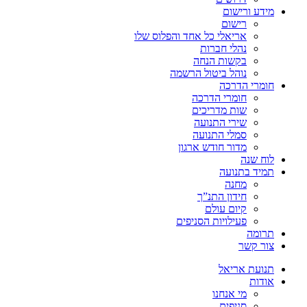
מידע ורישום
רישום
אריאלי כל אחד והפלוס שלו
נהלי חברות
בקשות הנחה
נוהל ביטול הרשמה
חומרי הדרכה
חומרי הדרכה
שות מדריכים
שירי התנועה
סמלי התנועה
מדור חודש ארגון
לוח שנה
תמיד בתנועה
מחנה
חידון התנ”ך
קיום עולם
פעילויות הסניפים
תרומה
צור קשר
תנועת אריאל
אודות
מי אנחנו
סניפים