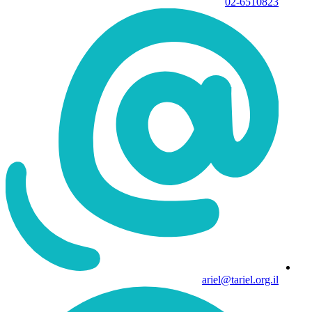
02-6510823
ariel@tariel.org.il