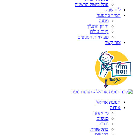
נוהל ביטול הרשמה
לוח שנה
תמיד בתנועה
מחנה
חידון התנ”ך
קיום עולם
פעילויות הסניפים
צור קשר
תנועת אריאל
אודות
מי אנחנו
סניפים
גלריה
בתקשורת
דרושים