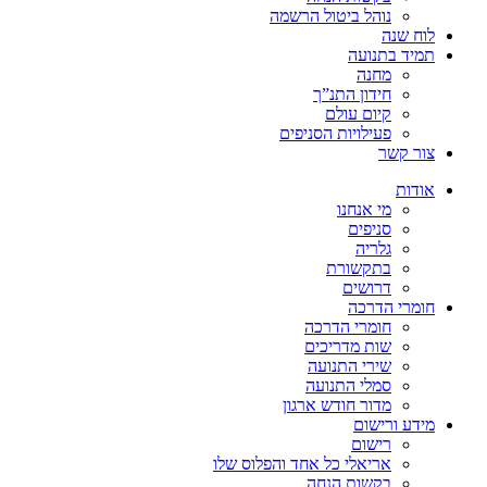
נוהל ביטול הרשמה
לוח שנה
תמיד בתנועה
מחנה
חידון התנ”ך
קיום עולם
פעילויות הסניפים
צור קשר
אודות
מי אנחנו
סניפים
גלריה
בתקשורת
דרושים
חומרי הדרכה
חומרי הדרכה
שות מדריכים
שירי התנועה
סמלי התנועה
מדור חודש ארגון
מידע ורישום
רישום
אריאלי כל אחד והפלוס שלו
בקשות הנחה