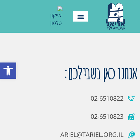
פתח סרגל
אנחנו כאן בשבילכם:
02-6510822
02-6510823
ARIEL@TARIEL.ORG.IL