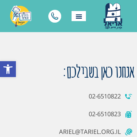
פתח סרגל
אנחנו כאן בשבילכם:
02-6510822
02-6510823
ARIEL@TARIEL.ORG.IL