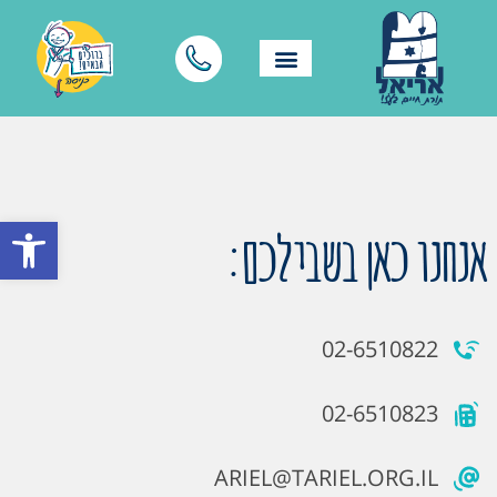
פתח סרגל
אנחנו כאן בשבילכם:
02-6510822
02-6510823
ARIEL@TARIEL.ORG.IL