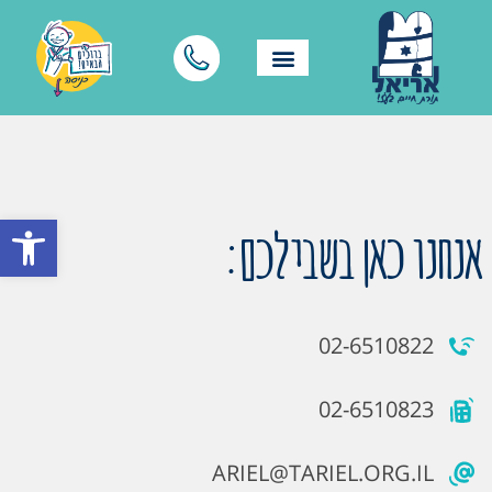
פתח סרגל
אנחנו כאן בשבילכם:
02-6510822
02-6510823
ARIEL@TARIEL.ORG.IL