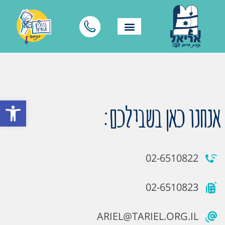
פתח סרגל
אנחנו כאן בשבילכם:
02-6510822
02-6510823
ARIEL@TARIEL.ORG.IL