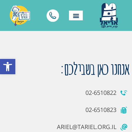
פתח סרגל
אנחנו כאן בשבילכם:
02-6510822
02-6510823
ARIEL@TARIEL.ORG.IL