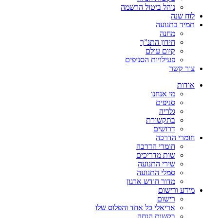
נוהל ביטול הרשמה
לוח שנה
תמיד בתנועה
מחנה
חידון התנ”ך
קיום עולם
פעילויות הסניפים
צור קשר
אודות
מי אנחנו
סניפים
גלריה
בתקשורת
דרושים
חומרי הדרכה
חומרי הדרכה
שות מדריכים
שירי התנועה
סמלי התנועה
מדור חודש ארגון
מידע ורישום
רישום
אריאלי כל אחד והפלוס שלו
בקשות הנחה