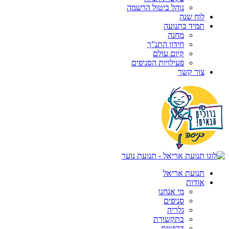
נוהל ביטול הרשמה
לוח שנה
תמיד בתנועה
מחנה
חידון התנ”ך
קיום עולם
פעילויות הסניפים
צור קשר
תנועת אריאל
אודות
מי אנחנו
סניפים
גלריה
בתקשורת
דרושים