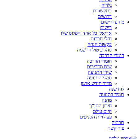
גלריה
בתקשורת
דרושים
מידע ורישום
רישום
אריאלי כל אחד והפלוס שלו
נהלי חברות
בקשות הנחה
נוהל ביטול הרשמה
חומרי הדרכה
חומרי הדרכה
שות מדריכים
שירי התנועה
סמלי התנועה
מדור חודש ארגון
לוח שנה
תמיד בתנועה
מחנה
חידון התנ”ך
קיום עולם
פעילויות הסניפים
תרומה
צור קשר