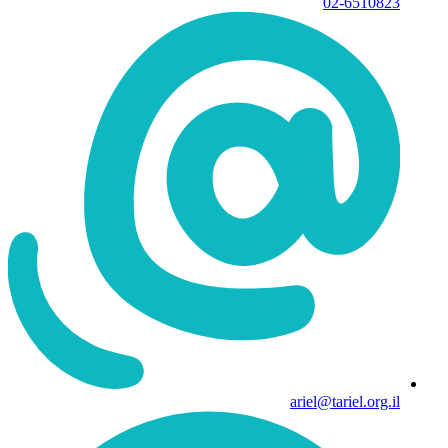
02-6510823
ariel@tariel.org.il