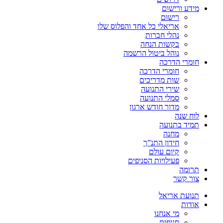
מידע ורישום
רישום
אריאלי כל אחד והפלוס שלו
נהלי חברות
בקשות הנחה
נוהל ביטול הרשמה
חומרי הדרכה
חומרי הדרכה
שות מדריכים
שירי התנועה
סמלי התנועה
מדור חודש ארגון
לוח שנה
תמיד בתנועה
מחנה
חידון התנ”ך
קיום עולם
פעילויות הסניפים
תרומה
צור קשר
תנועת אריאל
אודות
מי אנחנו
סניפים