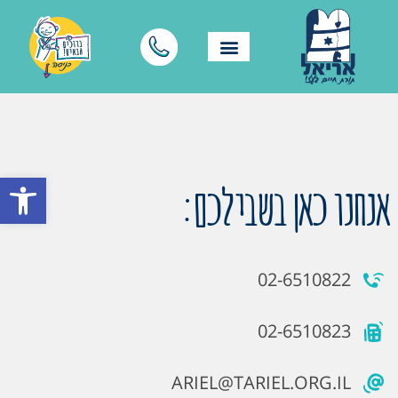
פתח סרגל
אנחנו כאן בשבילכם:
02-6510822
02-6510823
ARIEL@TARIEL.ORG.IL