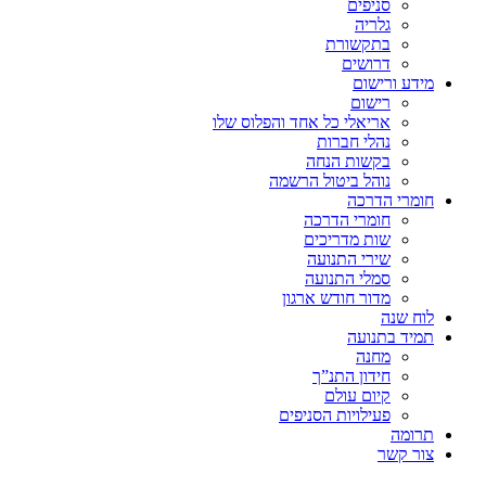
סניפים
גלריה
בתקשורת
דרושים
מידע ורישום
רישום
אריאלי כל אחד והפלוס שלו
נהלי חברות
בקשות הנחה
נוהל ביטול הרשמה
חומרי הדרכה
חומרי הדרכה
שות מדריכים
שירי התנועה
סמלי התנועה
מדור חודש ארגון
לוח שנה
תמיד בתנועה
מחנה
חידון התנ”ך
קיום עולם
פעילויות הסניפים
תרומה
צור קשר