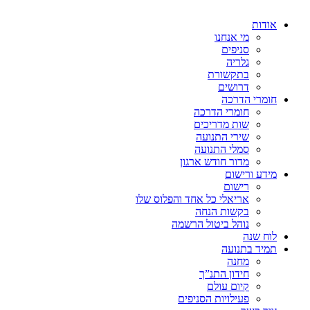
אודות
מי אנחנו
סניפים
גלריה
בתקשורת
דרושים
חומרי הדרכה
חומרי הדרכה
שות מדריכים
שירי התנועה
סמלי התנועה
מדור חודש ארגון
מידע ורישום
רישום
אריאלי כל אחד והפלוס שלו
בקשות הנחה
נוהל ביטול הרשמה
לוח שנה
תמיד בתנועה
מחנה
חידון התנ”ך
קיום עולם
פעילויות הסניפים