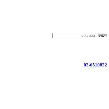
דלג
לתוכן
חיפוש
02-6510822