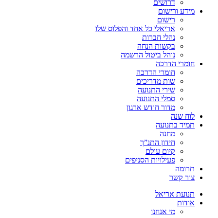
דרושים
מידע ורישום
רישום
אריאלי כל אחד והפלוס שלו
נהלי חברות
בקשות הנחה
נוהל ביטול הרשמה
חומרי הדרכה
חומרי הדרכה
שות מדריכים
שירי התנועה
סמלי התנועה
מדור חודש ארגון
לוח שנה
תמיד בתנועה
מחנה
חידון התנ”ך
קיום עולם
פעילויות הסניפים
תרומה
צור קשר
תנועת אריאל
אודות
מי אנחנו