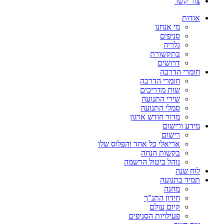
צור קשר
אודות
מי אנחנו
סניפים
גלריה
בתקשורת
דרושים
חומרי הדרכה
חומרי הדרכה
שות מדריכים
שירי התנועה
סמלי התנועה
מדור חודש ארגון
מידע ורישום
רישום
אריאלי כל אחד והפלוס שלו
בקשות הנחה
נוהל ביטול הרשמה
לוח שנה
תמיד בתנועה
מחנה
חידון התנ”ך
קיום עולם
פעילויות הסניפים