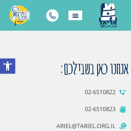
פתח סרגל
אנחנו כאן בשבילכם:
02-6510822
02-6510823
ARIEL@TARIEL.ORG.IL