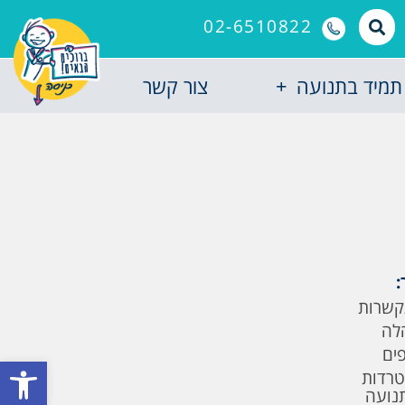
02-6510822
תמיד בתנועה
צור קשר
:
קשרות
לה
פים
פתח סרגל
טרדות
תנועה