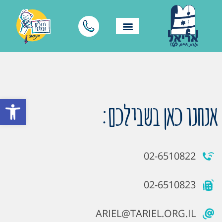
פתח סרגל
אנחנו כאן בשבילכם:
02-6510822
02-6510823
ARIEL@TARIEL.ORG.IL