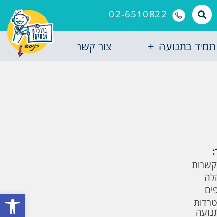
02-6510822
תמיד בתנועה
צור קשר
:
קשרות
לה
פים
פתח סרגל
טרדות
תנועה