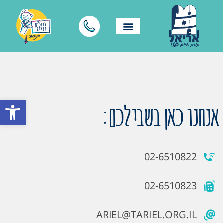
פתח סרגל
אנחנו כאן בשבילכם:
02-6510822
02-6510823
ARIEL@TARIEL.ORG.IL