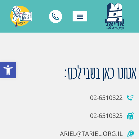
פתח סרגל
אנחנו כאן בשבילכם:
02-6510822
02-6510823
ARIEL@TARIEL.ORG.IL