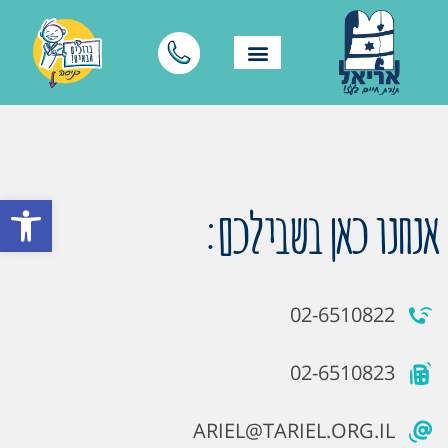
פתח סרגל
אנחנו כאן בשבילכם:
02-6510822
02-6510823
ARIEL@TARIEL.ORG.IL