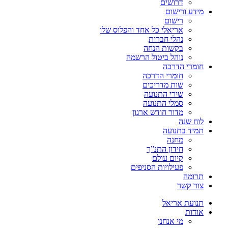
דרושים
מידע ורישום
רישום
אריאלי כל אחד והפלוס שלו
נהלי חברות
בקשות הנחה
נוהל ביטול הרשמה
חומרי הדרכה
חומרי הדרכה
שות מדריכים
שירי התנועה
סמלי התנועה
מדור חודש ארגון
לוח שנה
תמיד בתנועה
מחנה
חידון התנ”ך
קיום עולם
פעילויות הסניפים
תרומה
צור קשר
תנועת אריאל
אודות
מי אנחנו