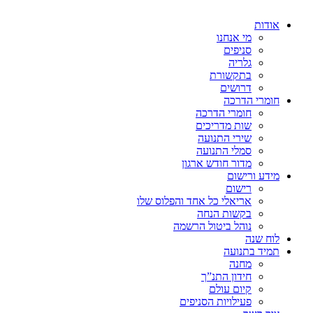
אודות
מי אנחנו
סניפים
גלריה
בתקשורת
דרושים
חומרי הדרכה
חומרי הדרכה
שות מדריכים
שירי התנועה
סמלי התנועה
מדור חודש ארגון
מידע ורישום
רישום
אריאלי כל אחד והפלוס שלו
בקשות הנחה
נוהל ביטול הרשמה
לוח שנה
תמיד בתנועה
מחנה
חידון התנ”ך
קיום עולם
פעילויות הסניפים