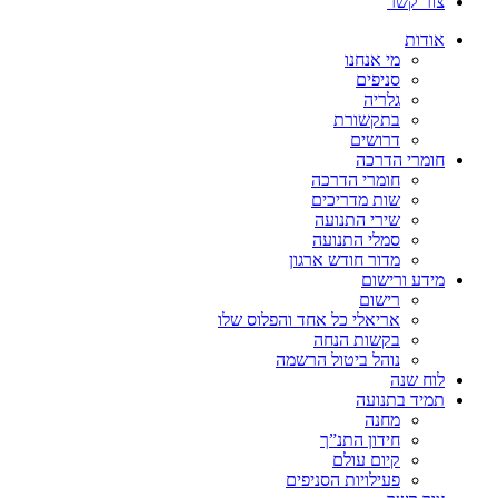
צור קשר
אודות
מי אנחנו
סניפים
גלריה
בתקשורת
דרושים
חומרי הדרכה
חומרי הדרכה
שות מדריכים
שירי התנועה
סמלי התנועה
מדור חודש ארגון
מידע ורישום
רישום
אריאלי כל אחד והפלוס שלו
בקשות הנחה
נוהל ביטול הרשמה
לוח שנה
תמיד בתנועה
מחנה
חידון התנ”ך
קיום עולם
פעילויות הסניפים