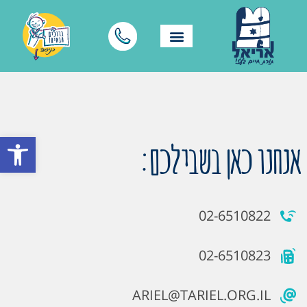
פתח סרגל
אנחנו כאן בשבילכם:
02-6510822
02-6510823
ARIEL@TARIEL.ORG.IL