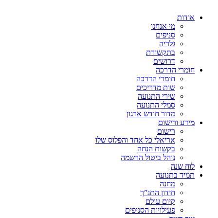
אודות
מי אנחנו
סניפים
גלריה
בתקשורת
דרושים
חומרי הדרכה
חומרי הדרכה
שות מדריכים
שירי התנועה
סמלי התנועה
מדור חודש ארגון
מידע ורישום
רישום
אריאלי כל אחד והפלוס שלו
בקשות הנחה
נוהל ביטול הרשמה
לוח שנה
תמיד בתנועה
מחנה
חידון התנ”ך
קיום עולם
פעילויות הסניפים