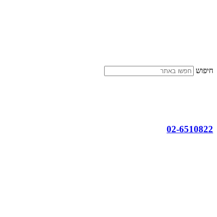
דלג
לתוכן
חיפוש
02-6510822