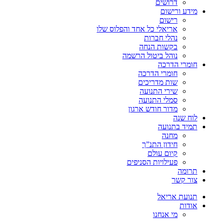
דרושים
מידע ורישום
רישום
אריאלי כל אחד והפלוס שלו
נהלי חברות
בקשות הנחה
נוהל ביטול הרשמה
חומרי הדרכה
חומרי הדרכה
שות מדריכים
שירי התנועה
סמלי התנועה
מדור חודש ארגון
לוח שנה
תמיד בתנועה
מחנה
חידון התנ”ך
קיום עולם
פעילויות הסניפים
תרומה
צור קשר
תנועת אריאל
אודות
מי אנחנו