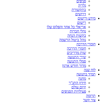
סניפים
גלריה
בתקשורת
דרושים
מידע ורישום
רישום
אריאלי כל אחד והפלוס שלו
נהלי חברות
בקשות הנחה
נוהל ביטול הרשמה
חומרי הדרכה
חומרי הדרכה
שות מדריכים
שירי התנועה
סמלי התנועה
מדור חודש ארגון
לוח שנה
תמיד בתנועה
מחנה
חידון התנ”ך
קיום עולם
פעילויות הסניפים
תרומה
צור קשר