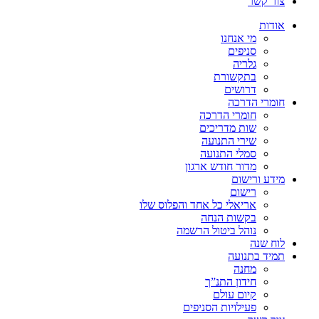
צור קשר
אודות
מי אנחנו
סניפים
גלריה
בתקשורת
דרושים
חומרי הדרכה
חומרי הדרכה
שות מדריכים
שירי התנועה
סמלי התנועה
מדור חודש ארגון
מידע ורישום
רישום
אריאלי כל אחד והפלוס שלו
בקשות הנחה
נוהל ביטול הרשמה
לוח שנה
תמיד בתנועה
מחנה
חידון התנ”ך
קיום עולם
פעילויות הסניפים