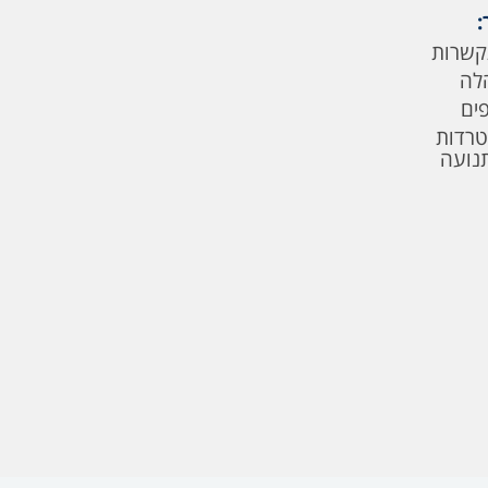
:
קשרות
לה
פים
טרדות
תנועה