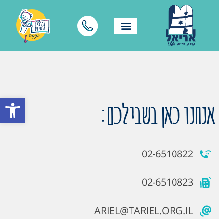
פתח סרגל
אנחנו כאן בשבילכם:
02-6510822
02-6510823
ARIEL@TARIEL.ORG.IL