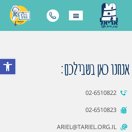
פתח סרגל
אנחנו כאן בשבילכם:
02-6510822
02-6510823
ARIEL@TARIEL.ORG.IL