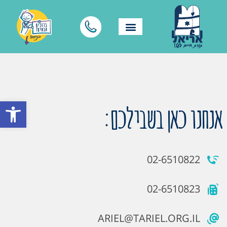
פתח סרגל
אנחנו כאן בשבילכם:
02-6510822
02-6510823
ARIEL@TARIEL.ORG.IL