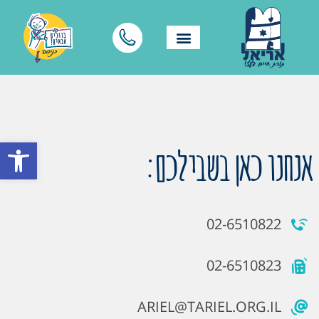
פתח סרגל
אנחנו כאן בשבילכם:
02-6510822
02-6510823
ARIEL@TARIEL.ORG.IL