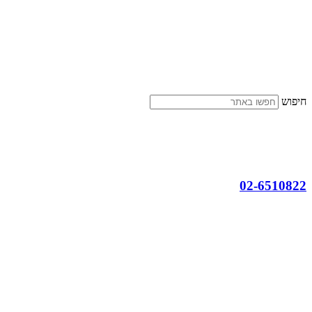
דלג
לתוכן
חיפוש
02-6510822