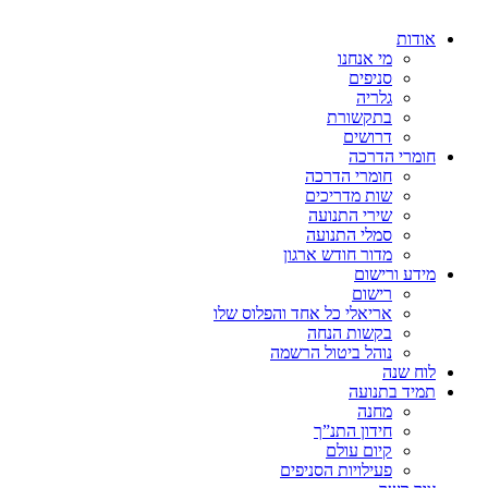
אודות
מי אנחנו
סניפים
גלריה
בתקשורת
דרושים
חומרי הדרכה
חומרי הדרכה
שות מדריכים
שירי התנועה
סמלי התנועה
מדור חודש ארגון
מידע ורישום
רישום
אריאלי כל אחד והפלוס שלו
בקשות הנחה
נוהל ביטול הרשמה
לוח שנה
תמיד בתנועה
מחנה
חידון התנ”ך
קיום עולם
פעילויות הסניפים