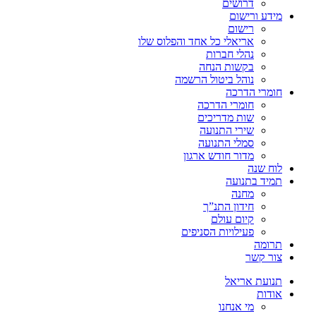
דרושים
מידע ורישום
רישום
אריאלי כל אחד והפלוס שלו
נהלי חברות
בקשות הנחה
נוהל ביטול הרשמה
חומרי הדרכה
חומרי הדרכה
שות מדריכים
שירי התנועה
סמלי התנועה
מדור חודש ארגון
לוח שנה
תמיד בתנועה
מחנה
חידון התנ”ך
קיום עולם
פעילויות הסניפים
תרומה
צור קשר
תנועת אריאל
אודות
מי אנחנו