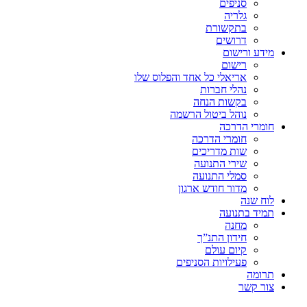
סניפים
גלריה
בתקשורת
דרושים
מידע ורישום
רישום
אריאלי כל אחד והפלוס שלו
נהלי חברות
בקשות הנחה
נוהל ביטול הרשמה
חומרי הדרכה
חומרי הדרכה
שות מדריכים
שירי התנועה
סמלי התנועה
מדור חודש ארגון
לוח שנה
תמיד בתנועה
מחנה
חידון התנ”ך
קיום עולם
פעילויות הסניפים
תרומה
צור קשר