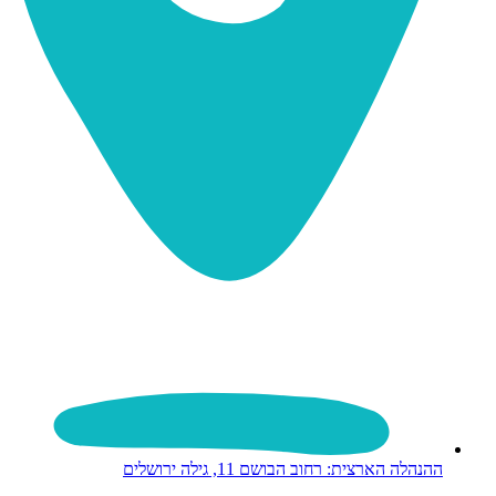
ההנהלה הארצית: רחוב הבושם 11, גילה ירושלים