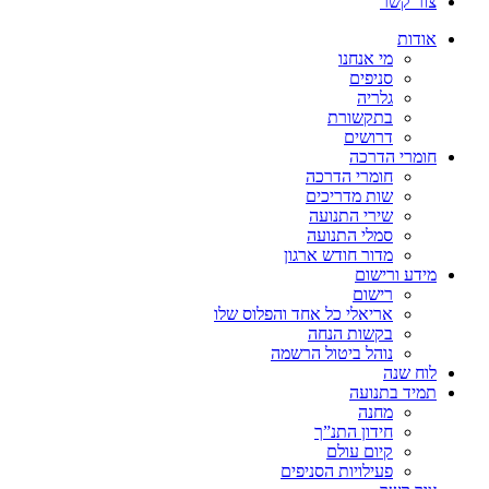
צור קשר
אודות
מי אנחנו
סניפים
גלריה
בתקשורת
דרושים
חומרי הדרכה
חומרי הדרכה
שות מדריכים
שירי התנועה
סמלי התנועה
מדור חודש ארגון
מידע ורישום
רישום
אריאלי כל אחד והפלוס שלו
בקשות הנחה
נוהל ביטול הרשמה
לוח שנה
תמיד בתנועה
מחנה
חידון התנ”ך
קיום עולם
פעילויות הסניפים