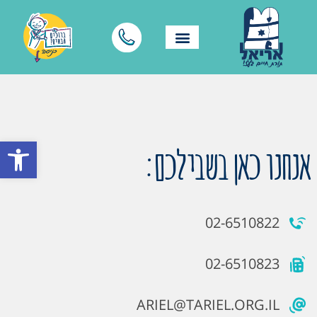
פתח סרגל
אנחנו כאן בשבילכם:
02-6510822
02-6510823
ARIEL@TARIEL.ORG.IL